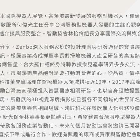
本國際機器人展覽，各領域最新發展的服務型機器人，種
數服所何偉光主任分享台灣服務型機器人發展的生態系觀
快速介接與服務整合。智動協會林怡伶組長分享國際交流與媒
分享，Zenbo深入服務家庭的設計理念與研發過程的寶貴
訊。松騰實業燕成祥董事長對掃地機器人產品研發的高度
0萬台銷售量。台大羅仁權終身特聘教授樂見產學研界多多交流
非常驚人，市場熱銷產品絕對是要打動消費者的心，從品質、價
科技董成偉協理在醫療機器人領域耕耘近10年，2017年底
勵台灣廠商積極投入智慧醫療相關研發，也以自身經驗提
馬，所發展的3D視覺深度攝影機已獲各不同領域的世界知
資的醫療與零售相關場域、鴻匠科技在餐飲無人化服務設
整合。新光保全林董事長更拋磚引玉，希望建置台灣服務型機器
帶動各服務產業智動化。未來每個月智動協會將邀請已開
直接下單或進行合作，歡迎有興趣的廠商或買家與智動協會