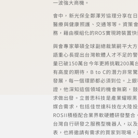
一波強大商機。
會中，新光保全鄭澤芳協理分享在日
醫療與健康照護、交通等等。資策會
務，藉由模組化的ROS實現跨裝置
與會專家華碩全球副總裁葉嗣平大方
語重心長提出台灣軟體人才不足的警
量已破150萬台今年更將挑戰20
有高度的期待，B to C的潛力
發展，每一個環節都必須到位。上銀
證，他深知這個領域的機會無窮，鼓
求做出發。立普思科技是產業耀眼黑
媒合需求，包括佳世達科技在大陸投
ROSII積極配合業界軟硬體研發
台灣自行研發之服務型機器人，以及
表，也將邀請有需求的買家到現場，