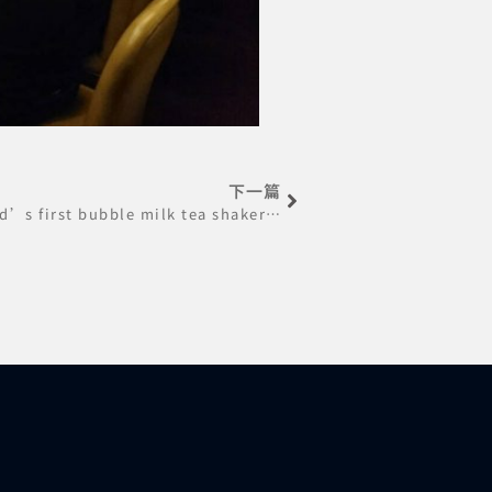
下一篇
Taipei food show reveals world’s first bubble milk tea shaker robot