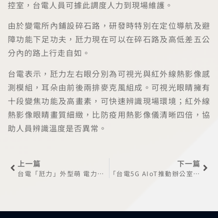
控室，台電人員可據此調度人力到現場維護。
由於變電所內鋪設碎石路，研發時特別在定位導航及避
障功能下足功夫，瓩力現在可以在碎石路及高低差五公
分內的路上行走自如。
台電表示，瓩力左右眼分別為可視光與紅外線熱影像感
測模組，耳朵由前後兩排麥克風組成。可視光眼睛擁有
十段變焦功能及高畫素，可快速辨識現場環境；紅外線
熱影像眼睛畫質細緻，比防疫用熱影像儀清晰四倍，協
助人員辨識溫度是否異常。
上一篇
下一篇
台電「瓩力」外型萌 電力智慧巡檢成真
「台電5G AIoT推動辦公室」成立 陳其邁出席也宣示加強防疫