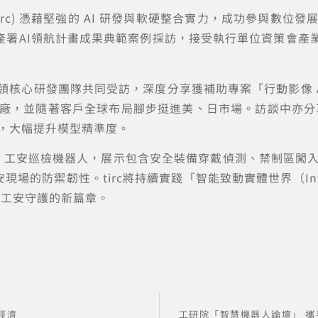
rc) 憑藉堅強的 AI 研發與軟硬整合實力，成功參與數位
產署AI領航計畫成果典範案例採訪，接受執行單位資策會產
生率領核心研發團隊共同受訪，深度分享獲補助專案「行動影像 
，並隨著客戶全球布局腳步挺進美、日市場。訪談中亦分享了t
，大幅提升模型精準度。
mo 工安巡檢機器人，展示包含安全裝備穿戴偵測、禁制區闖
防禦韌性。tirc將持續實踐「智能致動實體世界（Intelligence
造與工安守護的新篇章。
經濟
工研院「智慧機器人論壇」 攜手 A